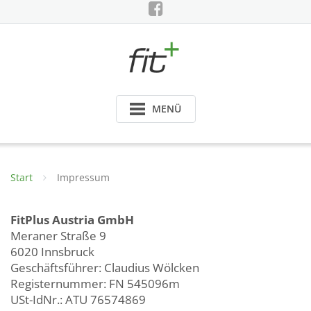
Skip
to
content
MENÜ
Start
Impressum
FitPlus Austria GmbH
Meraner Straße 9
6020 Innsbruck
Geschäftsführer: Claudius Wölcken
Registernummer: FN 545096m
USt-IdNr.: ATU 76574869