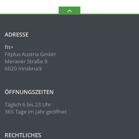
ADRESSE
fit+
Fitplus Austria GmbH
Meraner Straße 9
6020 Innsbruck
ÖFFNUNGSZEITEN
Täglich 6 bis 23 Uhr
365 Tage im Jahr geöffnet
RECHTLICHES