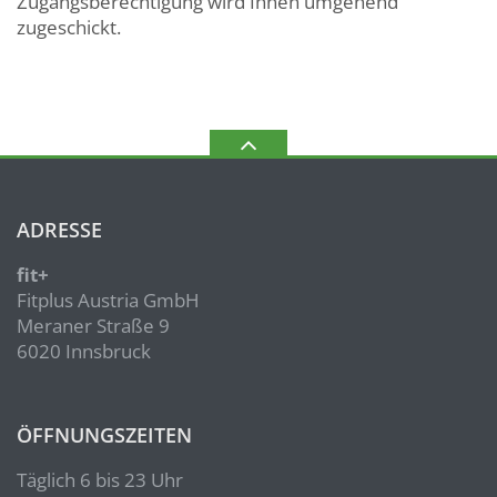
Zugangsberechtigung wird Ihnen umgehend
zugeschickt.
ADRESSE
fit+
Fitplus Austria GmbH
Meraner Straße 9
6020 Innsbruck
ÖFFNUNGSZEITEN
Täglich 6 bis 23 Uhr